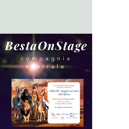
BestaO
nStage
compagnia
teatrale