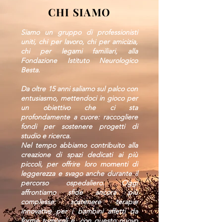
CHI SIAMO
Siamo un gruppo di professionisti
uniti, chi per lavoro, chi per amicizia,
chi per legami familiari, alla
Fondazione Istituto Neurologico
Besta.
Da oltre 15 anni saliamo sul palco con
entusiasmo, mettendoci in gioco per
un obiettivo che ci sta
profondamente a cuore: raccogliere
fondi per sostenere progetti di
studio e ricerca.
Nel tempo abbiamo contribuito alla
creazione di spazi dedicati ai più
piccoli, per offrire loro momenti di
leggerezza e svago anche durante il
percorso ospedaliero. Oggi
affrontiamo sfide ancora più
complesse: sostenere terapie
innovative per i bambini affetti da
forme tumorali e, con questo nuovo