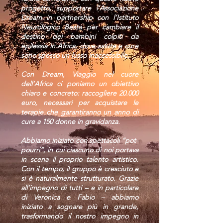
progetto, supportare l’Associazione
Dream in partnership con l’Istituto
Neurologico Besta per cambiare il
destino dei bambini colpiti da
epilessia in Africa, dove salute e cure
sono spesso un lusso inaccessibile.
Con Dream, Viaggio nel cuore
dell’Africa ci poniamo un obiettivo
chiaro e concreto: raccogliere 20.000
euro, necessari per acquistare le
terapie che garantiranno un anno di
cure a 150 donne in gravidanza.
Abbiamo iniziato con spettacoli “pot-
pourri”, in cui ciascuno di noi portava
in scena il proprio talento artistico.
Con il tempo, il gruppo è cresciuto e
si è naturalmente strutturato. Grazie
all’impegno di tutti – e in particolare
di Veronica e Fabio – abbiamo
iniziato a sognare più in grande,
trasformando il nostro impegno in